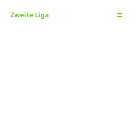
Zweite Liga
MENÜ
UND
WIDGETS