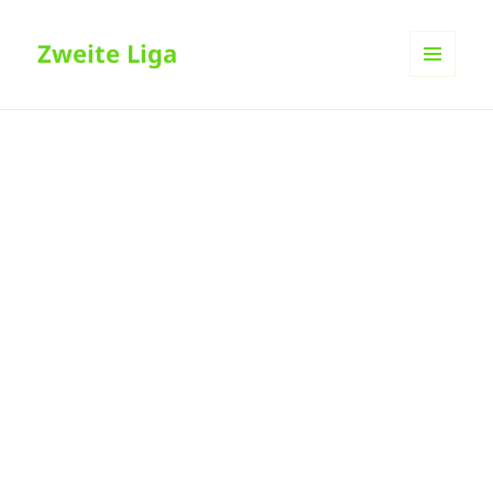
Zweite Liga
MENÜ
UND
WIDGETS