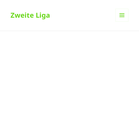
Zweite Liga
MENÜ
UND
WIDGETS