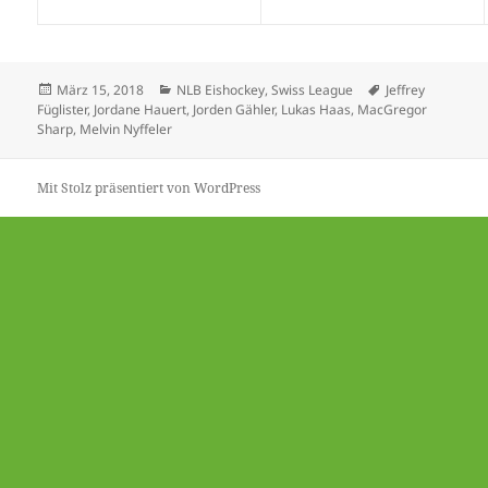
Veröffentlicht
Kategorien
Schlagwörter
März 15, 2018
NLB Eishockey
,
Swiss League
Jeffrey
am
Füglister
,
Jordane Hauert
,
Jorden Gähler
,
Lukas Haas
,
MacGregor
Sharp
,
Melvin Nyffeler
Mit Stolz präsentiert von WordPress