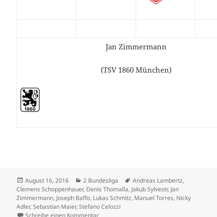
Jan Zimmermann
(TSV 1860 München)
Veröffentlicht
Kategorien
Schlagwörter
August 16, 2016
2 Bundesliga
Andreas Lambertz
,
am
Clemens Schoppenhauer
,
Denis Thomalla
,
Jakub Sylvestr
,
Jan
Zimmermann
,
Joseph Baffo
,
Lukas Schmitz
,
Manuel Torres
,
Nicky
Adler
,
Sebastian Maier
,
Stefano Celozzi
zu Erzgebirge Aue neu in der Top 40 – Nicky 
Schreibe einen Kommentar