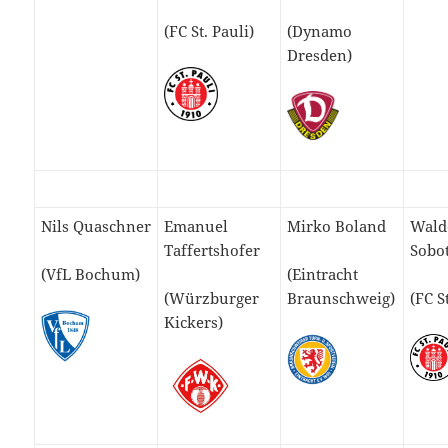
(FC St. Pauli)
(Dynamo
Dresden)
Nils Quaschner
Emanuel
Mirko Boland
Wald
Taffertshofer
Sobo
(VfL Bochum)
(Eintracht
(Würzburger
Braunschweig)
(FC S
Kickers)