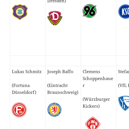
Dresden)
Lukas Schmitz
Joseph Baffo
Clemens
Stefa
Schoppenhaue
(Fortuna
(Eintracht
r
(VfL
Düsseldorf)
Braunschweig)
(Würzburger
Kickers)