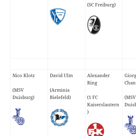
(SC Freiburg)
Nico Klotz
David Ulm
Alexander
Giorg
Ring
Chan
(MSV
(Arminia
Duisburg)
Bielefeld)
(1 FC
(MSV
Kaiserslautern
Duis
)