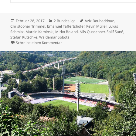
Veröffentlicht
Kategorien
Schlagwörter
Februar 28, 2017
2 Bundesliga
Aziz Bouhaddouz
,
am
Christopher Trimmel
,
Emanuel Taffertshofer
,
Kevin Müller
,
Lukas
Schmitz
,
Marcin Kaminski
,
Mirko Boland
,
Nils Quaschner
,
Salif Sané
,
Stefan Kutschke
,
Waldemar Sobota
zu St. Pauli ist zurück im Geschäft – Bouhad
Schreibe einen Kommentar