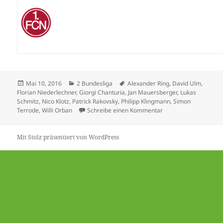
Veröffentlicht
Kategorien
Schlagwörter
Mai 10, 2016
2 Bundesliga
Alexander Ring
,
David Ulm
,
am
Florian Niederlechner
,
Giorgi Chanturia
,
Jan Mauersberger
,
Lukas
Schmitz
,
Nico Klotz
,
Patrick Rakovsky
,
Philipp Klingmann
,
Simon
zu Duisburg kann es a
Terrode
,
Willi Orban
Schreibe einen Kommentar
Mit Stolz präsentiert von WordPress