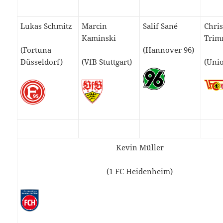
Lukas Schmitz
Marcin
Salif Sané
Chri
Kaminski
Trim
(Fortuna
(Hannover 96)
Düsseldorf)
(VfB Stuttgart)
(Unio
Kevin Müller
(1 FC Heidenheim)