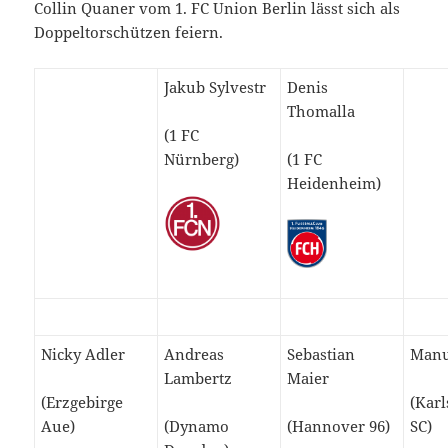
Collin Quaner vom 1. FC Union Berlin lässt sich als
Doppeltorschützen feiern.
Jakub Sylvestr
Denis
Thomalla
(1 FC
Nürnberg)
(1 FC
Heidenheim)
Nicky Adler
Andreas
Sebastian
Manu
Lambertz
Maier
(Erzgebirge
(Kar
Aue)
(Dynamo
(Hannover 96)
SC)