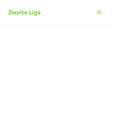
Zweite Liga
MENÜ
UND
WIDGETS