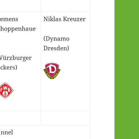
lemens
Niklas Kreuzer
choppenhaue
(Dynamo
Dresden)
Würzburger
ickers)
nnel