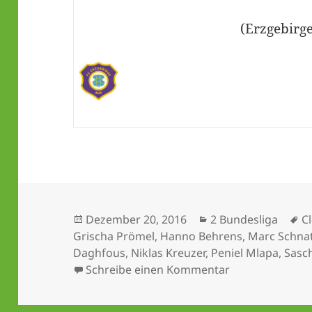
(Erzgebirg
Veröffentlicht
Kategorien
S
Dezember 20, 2016
2 Bundesliga
C
am
Grischa Prömel
,
Hanno Behrens
,
Marc Schnat
Daghfous
,
Niklas Kreuzer
,
Peniel Mlapa
,
Sasc
zu Sechsmal Un
Schreibe einen Kommentar