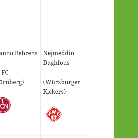
anno Behrens
Nejmeddin
Daghfous
1 FC
ürnberg)
(Würzburger
Kickers)