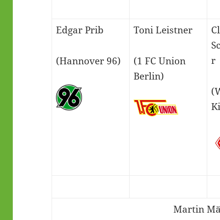
Edgar Prib
Toni Leistner
C
S
r
(Hannover 96)
(1 FC Union
Berlin)
(
K
Martin Mä