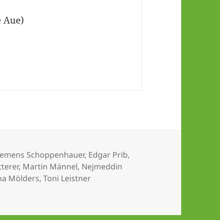
e Aue)
chlagwörter
lemens Schoppenhauer
,
Edgar Prib
,
terer
,
Martin Männel
,
Nejmeddin
ha Mölders
,
Toni Leistner
tentschieden – Hanno Behrens in Elf der Runde