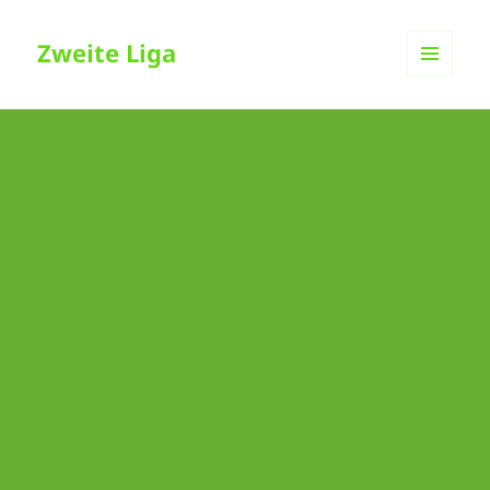
Zweite Liga
MENÜ
UND
WIDGETS