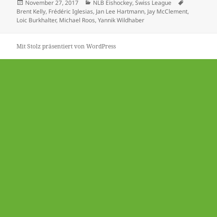
Veröffentlicht
Kategorien
Schlagwört
November 27, 2017
NLB Eishockey
,
Swiss League
am
Brent Kelly
,
Frédéric Iglesias
,
Jan Lee Hartmann
,
Jay McClement
,
Loic Burkhalter
,
Michael Roos
,
Yannik Wildhaber
Mit Stolz präsentiert von WordPress