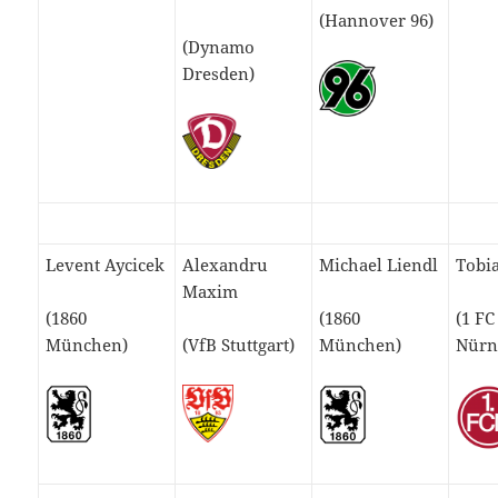
(Hannover 96)
(Dynamo
Dresden)
Levent Aycicek
Alexandru
Michael Liendl
Tobi
Maxim
(1860
(1860
(1 FC
München)
(VfB Stuttgart)
München)
Nürn