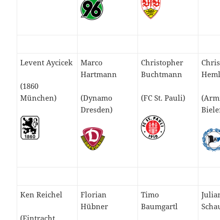
Levent Aycicek
Marco
Christopher
Chri
Hartmann
Buchtmann
Heml
(1860
München)
(Dynamo
(FC St. Pauli)
(Arm
Dresden)
Biele
Ken Reichel
Florian
Timo
Julia
Hübner
Baumgartl
Scha
(Eintracht