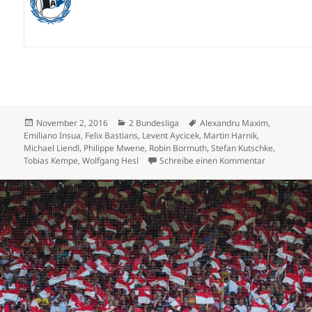
Veröffentlicht
Kategorien
Schlagwörter
November 2, 2016
2 Bundesliga
Alexandru Maxim
,
am
Emiliano Insua
,
Felix Bastians
,
Levent Aycicek
,
Martin Harnik
,
Michael Liendl
,
Philippe Mwene
,
Robin Bormuth
,
Stefan Kutschke
,
zu Leader-Tr
Tobias Kempe
,
Wolfgang Hesl
Schreibe einen Kommentar