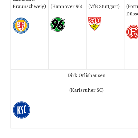
Braunschweig)
(Hannover 96)
(VfB Stuttgart)
(For
Düss
Dirk Orlishausen
(Karlsruher SC)