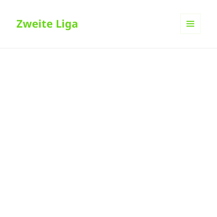
Zweite Liga
MENÜ
UND
WIDGETS