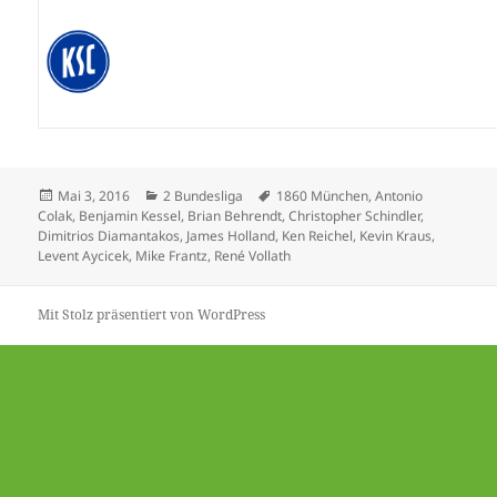
Veröffentlicht
Kategorien
Schlagwörter
Mai 3, 2016
2 Bundesliga
1860 München
,
Antonio
am
Colak
,
Benjamin Kessel
,
Brian Behrendt
,
Christopher Schindler
,
Dimitrios Diamantakos
,
James Holland
,
Ken Reichel
,
Kevin Kraus
,
Levent Aycicek
,
Mike Frantz
,
René Vollath
Mit Stolz präsentiert von WordPress