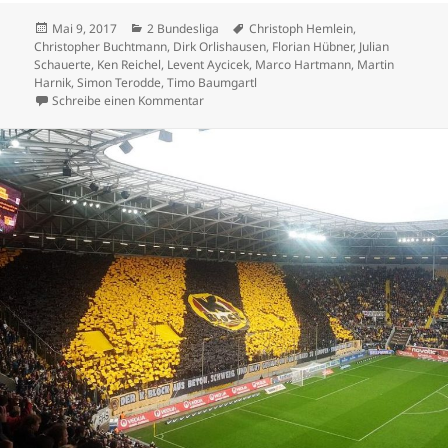
Veröffentlicht
Kategorien
Schlagwörter
Mai 9, 2017
2 Bundesliga
Christoph Hemlein
,
am
Christopher Buchtmann
,
Dirk Orlishausen
,
Florian Hübner
,
Julian
Schauerte
,
Ken Reichel
,
Levent Aycicek
,
Marco Hartmann
,
Martin
Harnik
,
Simon Terodde
,
Timo Baumgartl
zu VfB-Stuttgart steht vor 200stem Punkt –
Schreibe einen Kommentar