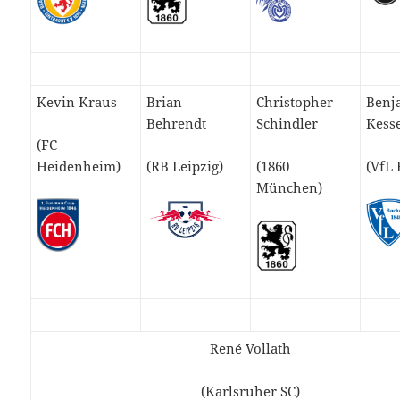
Kevin Kraus
Brian
Christopher
Benj
Behrendt
Schindler
Kess
(FC
Heidenheim)
(RB Leipzig)
(1860
(VfL
München)
René Vollath
(Karlsruher SC)