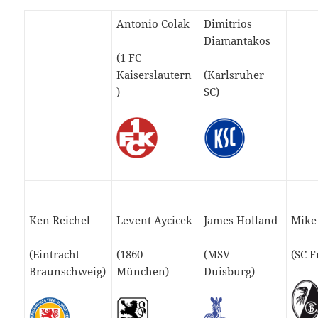
Antonio Colak
Dimitrios
Diamantakos
(1 FC
Kaiserslautern
(Karlsruher
)
SC)
Ken Reichel
Levent Aycicek
James Holland
Mike
(Eintracht
(1860
(MSV
(SC F
Braunschweig)
München)
Duisburg)