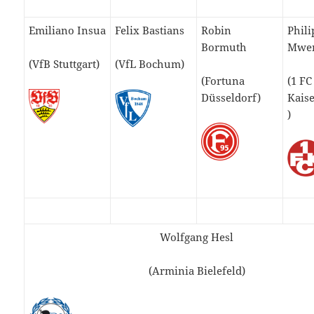
Emiliano Insua
Felix Bastians
Robin
Phili
Bormuth
Mwe
(VfB Stuttgart)
(VfL Bochum)
(Fortuna
(1 FC
Düsseldorf)
Kais
)
Wolfgang Hesl
(Arminia Bielefeld)