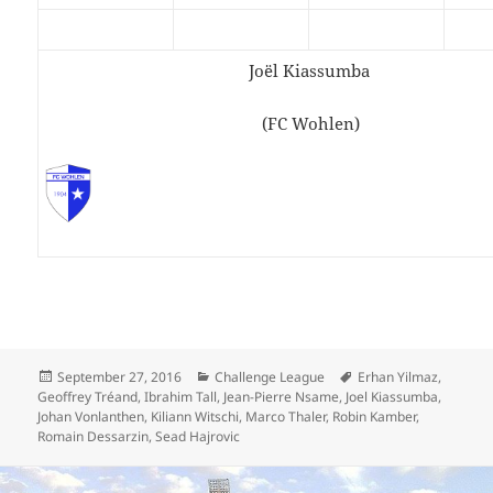
Joël Kiassumba
(FC Wohlen)
Veröffentlicht
Kategorien
Schlagwörter
September 27, 2016
Challenge League
Erhan Yilmaz
,
am
Geoffrey Tréand
,
Ibrahim Tall
,
Jean-Pierre Nsame
,
Joel Kiassumba
,
Johan Vonlanthen
,
Kiliann Witschi
,
Marco Thaler
,
Robin Kamber
,
Romain Dessarzin
,
Sead Hajrovic