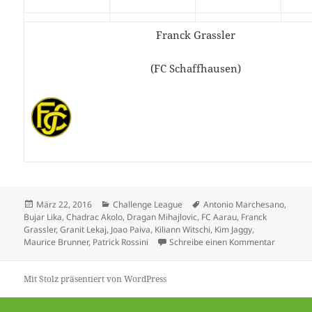
Franck Grassler
(FC Schaffhausen)
Veröffentlicht
Kategorien
Schlagwörter
März 22, 2016
Challenge League
Antonio Marchesano
,
am
Bujar Lika
,
Chadrac Akolo
,
Dragan Mihajlovic
,
FC Aarau
,
Franck
Grassler
,
Granit Lekaj
,
Joao Paiva
,
Kiliann Witschi
,
Kim Jaggy
,
zu Aarau
Maurice Brunner
,
Patrick Rossini
Schreibe einen Kommentar
Mit Stolz präsentiert von WordPress