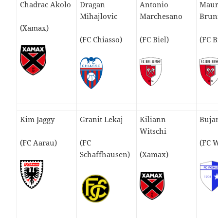
Chadrac Akolo
Dragan
Antonio
Maur
Mihajlovic
Marchesano
Brun
(Xamax)
(FC Chiasso)
(FC Biel)
(FC B
Kim Jaggy
Granit Lekaj
Kiliann
Bujar
Witschi
(FC Aarau)
(FC
(FC 
Schaffhausen)
(Xamax)