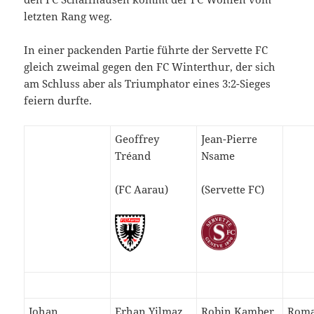
letzten Rang weg.
In einer packenden Partie führte der Servette FC
gleich zweimal gegen den FC Winterthur, der sich
am Schluss aber als Triumphator eines 3:2-Sieges
feiern durfte.
Geoffrey
Jean-Pierre
Tréand
Nsame
(FC Aarau)
(Servette FC)
Johan
Erhan Yilmaz
Robin Kamber
Roma