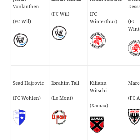
Vonlanthen
Dess
(FC Wil)
(FC
(FC Wil)
Winterthur)
(FC
Wint
Sead Hajrovic
Ibrahim Tall
Kiliann
Marc
Witschi
(FC Wohlen)
(Le Mont)
(FC 
(Xamax)