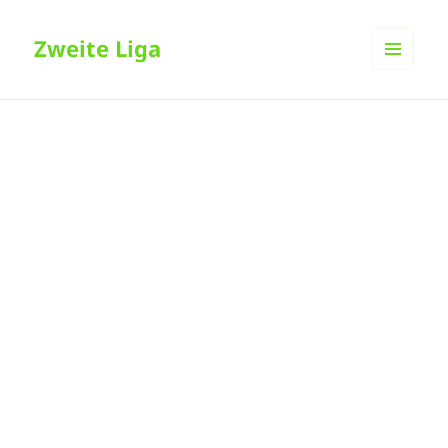
Zweite Liga
MENÜ
UND
WIDGETS