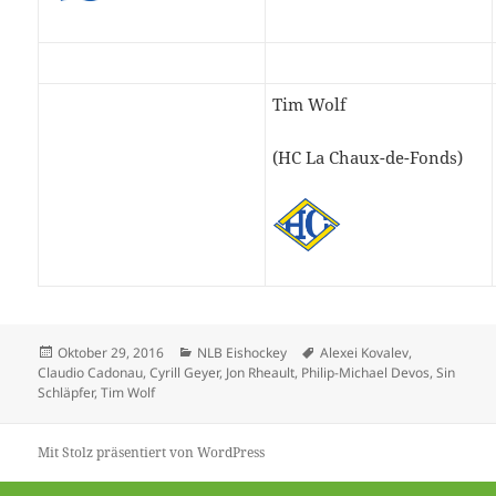
Tim Wolf
(HC La Chaux-de-Fonds)
Veröffentlicht
Kategorien
Schlagwörter
Oktober 29, 2016
NLB Eishockey
Alexei Kovalev
,
am
Claudio Cadonau
,
Cyrill Geyer
,
Jon Rheault
,
Philip-Michael Devos
,
Sin
Schläpfer
,
Tim Wolf
Mit Stolz präsentiert von WordPress