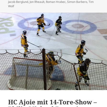
am
Jacob Berglund
,
Jon Rheault
,
Roman Hrabec
,
Simon Barbero
,
Tim
Wolf
HC Ajoie mit 14-Tore-Show –