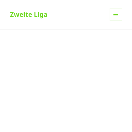
Zweite Liga
MENÜ
UND
WIDGETS