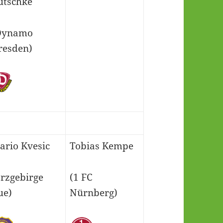
utschke
Dynamo
resden)
ario Kvesic
Tobias Kempe
Erzgebirge
(1 FC
ue)
Nürnberg)