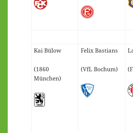
Kai Bülow
Felix Bastians
L
(1860
(VfL Bochum)
(F
München)