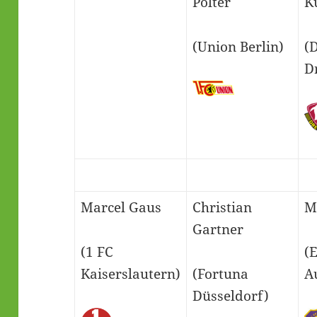
Polter
K
(Union Berlin)
(
D
Marcel Gaus
Christian
M
Gartner
(1 FC
(
Kaiserslautern)
(Fortuna
A
Düsseldorf)