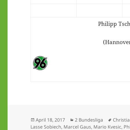
Philipp Tsc
(Hannover
Veröffentlicht
Kategorien
Schlagw
April 18, 2017
2 Bundesliga
Christi
am
Lasse Sobiech
,
Marcel Gaus
,
Mario Kvesic
,
Ph