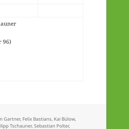
hauner
 96)
örter
an Gartner
,
Felix Bastians
,
Kai Bülow
,
ilipp Tschauner
,
Sebastian Polter
,