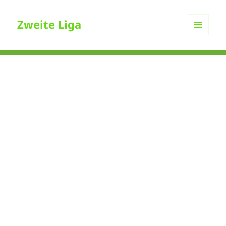
Zweite Liga
MENÜ
UND
WIDGETS