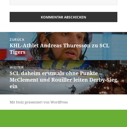
Beitrags-
ZURÜCK
Navigation
KHL-Athlet Andreas Thuresson zu SCL
Vorheriger
Tigers
Beitrag:
WEITER
SCL daheim erstmals ohne Punkte –
Nächster
McClement und Rouiller leiten Derby-Sieg
Beitrag:
ein
Mit Stolz präsentiert von WordPress