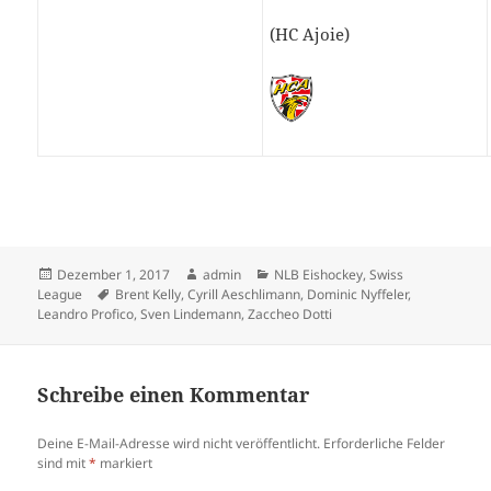
(HC Ajoie)
Veröffentlicht
Autor
Kategorien
Dezember 1, 2017
admin
NLB Eishockey
,
Swiss
am
Schlagwörter
League
Brent Kelly
,
Cyrill Aeschlimann
,
Dominic Nyffeler
,
Leandro Profico
,
Sven Lindemann
,
Zaccheo Dotti
Schreibe einen Kommentar
Deine E-Mail-Adresse wird nicht veröffentlicht.
Erforderliche Felder
sind mit
*
markiert