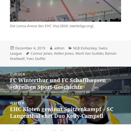
Die Lonza-Arena des EHC Visp (Bild: zweiteliga.org).
Veröffentlicht
Autor
Kategorien
Dezember 4, 2019
admin
NLB Eishockey
,
Swiss
am
Schlagwörter
League
Connor Jones
,
Kellen Jones
,
Mark Van Guilder
,
Ramon
Knellwolf
,
Yves Stoffel
Beitrags-
ZURÜCK
Navigation
FC Winterthur und FC Schaffhausen
Vorheriger
schreiben Sport-Geschichte
Beitrag:
WEITER
EHC Kloten gewinnt Spitzenkampf – SC
Nächster
Langenthal ehrt Duo Kelly-Campell
Beitrag: