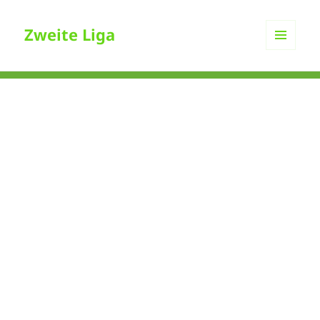
Zweite Liga
MENÜ
UND
WIDGETS