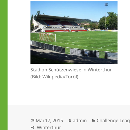
Stadion Schützenwiese in Winterthur
(Bild: Wikipedia/Töröl).
Veröffentlicht
Autor
Kategorien
Mai 17, 2015
admin
Challenge Lea
am
FC Winterthur