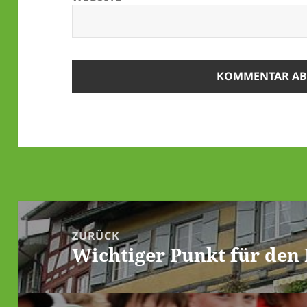
Beitrags-
Navigation
ZURÜCK
Wichtiger Punkt für den
Vorheriger
Beitrag: