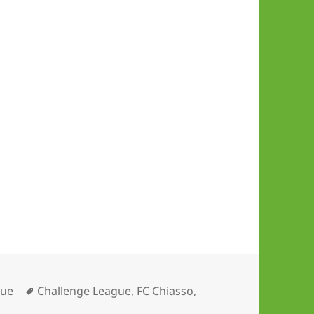
Schlagwörter
gue
Challenge League
,
FC Chiasso
,