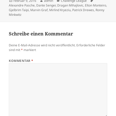
Veröffentlicht
Autor
Kategorien
Schlagwörter
Februar 9, 2016
admin
Challenge League
am
Alexandre Pasche
,
Dante Senger
,
Dragan Mihajlovic
,
Elton Monteiro
,
Gjelbrim Taipi
,
Marvin Graf
,
Mirlind Kryeziu
,
Patrick Drewes
,
Ronny
Minkwitz
Schreibe einen Kommentar
Deine E-Mail-Adresse wird nicht veröffentlicht.
Erforderliche Felder
sind mit
*
markiert
KOMMENTAR
*