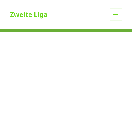
Zweite Liga
MENÜ
UND
WIDGETS