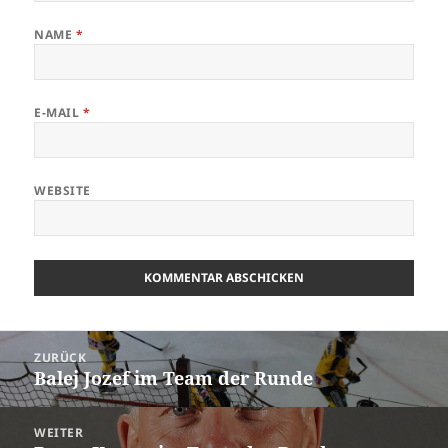
NAME
*
E-MAIL
*
WEBSITE
Beitrags-
ZURÜCK
Navigation
Balej Jozef im Team der Runde
Vorheriger
Beitrag:
WEITER