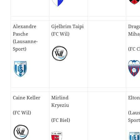
Alexandre
Gjelbrim Taipi
Drag
Pasche
(FC Wil)
Miha
(Lausanne-
Sport)
(FC C
Caine Keller
Mirlind
Elto
Kryeziu
(FC Wil)
(Lau
(FC Biel)
Sport