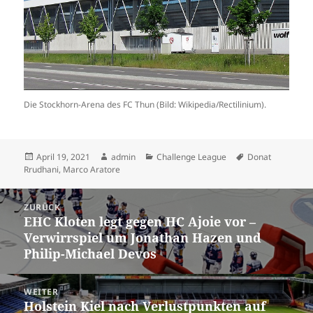
Die Stockhorn-Arena des FC Thun (Bild: Wikipedia/Rectilinium).
Veröffentlicht
Autor
Kategorien
Schlagwörter
April 19, 2021
admin
Challenge League
Donat
am
Rrudhani
,
Marco Aratore
Beitrags-
ZURÜCK
Navigation
EHC Kloten legt gegen HC Ajoie vor –
Vorheriger
Verwirrspiel um Jonathan Hazen und
Beitrag:
Philip-Michael Devos
WEITER
Holstein Kiel nach Verlustpunkten auf
Nächster