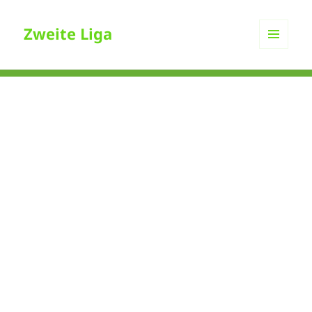
Zweite Liga
MENÜ
UND
WIDGETS