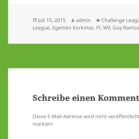
Veröffentlicht
Autor
Kategorien
Juli 15, 2015
admin
Challenge Leag
am
League
,
Egemen Korkmaz
,
FC Wil
,
Guy Ramo
Schreibe einen Kommen
Deine E-Mail-Adresse wird nicht veröffentlicht
markiert