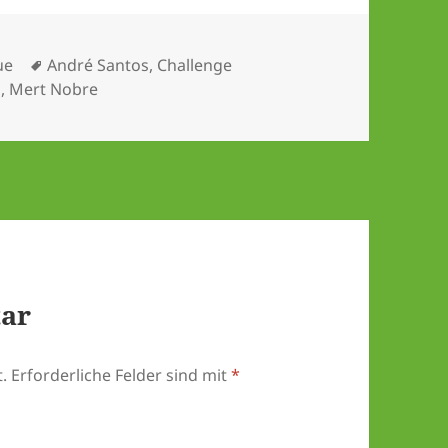
Schlagwörter
ue
André Santos
,
Challenge
s
,
Mert Nobre
tar
.
Erforderliche Felder sind mit
*