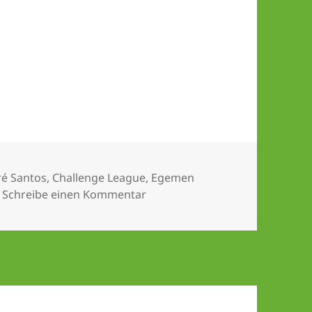
agwörter
é Santos
,
Challenge League
,
Egemen
zu 47 Länderspiele für den FC W
Schreibe einen Kommentar