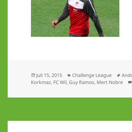
Veröffentlicht
Kategorien
Schl
Juli 15, 2015
Challenge League
Andr
am
Korkmaz
,
FC Wil
,
Guy Ramos
,
Mert Nobre