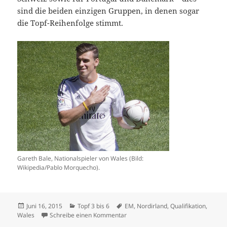
sind die beiden einzigen Gruppen, in denen sogar
die Topf-Reihenfolge stimmt.
Gareth Bale, Nationalspieler von Wales (Bild:
Wikipedia/Pablo Morquecho).
Veröffentlicht
Kategorien
Schlagwörter
Juni 16, 2015
Topf 3 bis 6
EM
,
Nordirland
,
Qualifikation
,
am
zu Wales und Nordirland dominiere
Wales
Schreibe einen Kommentar