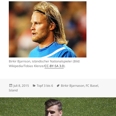
Birkir Bjarnson, isländischer Nationalspieler (Bild:
Wikipedia/Tobias Klenze/
CC-BY-SA 3.0
).
Veröffentlicht
Kategorien
Schlagwörter
Juli 8, 2015
Topf 3 bis 6
Birkir Bjarnason
,
FC Basel
,
am
Island