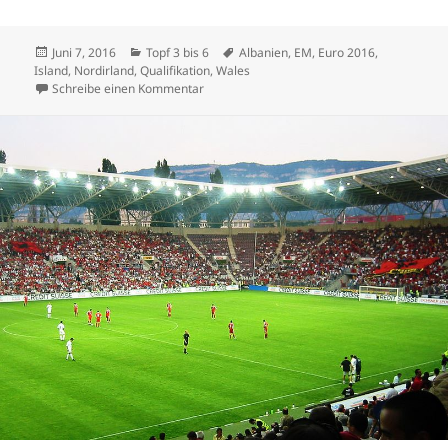
Veröffentlicht
Kategorien
Schlagwörter
Juni 7, 2016
Topf 3 bis 6
Albanien
,
EM
,
Euro 2016
,
am
Island
,
Nordirland
,
Qualifikation
,
Wales
zu Albanien, Wales und Island sorgen für fr
Schreibe einen Kommentar