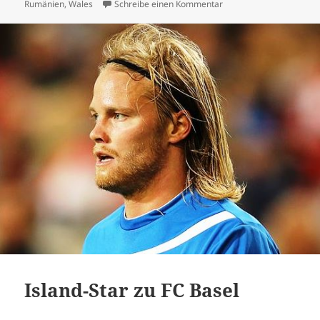
am
zu Wales und Rumänien 
Rumänien
,
Wales
Schreibe einen Kommentar
Island-Star zu FC Basel