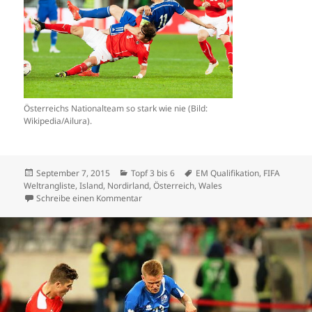
Österreichs Nationalteam so stark wie nie (Bild:
Wikipedia/Ailura).
Veröffentlicht
Kategorien
Schlagwörter
September 7, 2015
Topf 3 bis 6
EM Qualifikation
,
FIFA
am
Weltrangliste
,
Island
,
Nordirland
,
Österreich
,
Wales
zu Österreich stark wie nie
Schreibe einen Kommentar