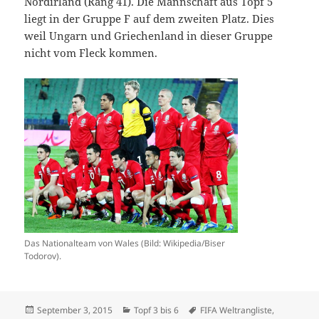
Nordirland (Rang 41). Die Mannschaft aus Topf 5
liegt in der Gruppe F auf dem zweiten Platz. Dies
weil Ungarn und Griechenland in dieser Gruppe
nicht vom Fleck kommen.
Das Nationalteam von Wales (Bild: Wikipedia/Biser
Todorov).
Veröffentlicht
Kategorien
Schlagwörter
September 3, 2015
Topf 3 bis 6
FIFA Weltrangliste
,