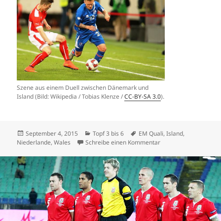
Szene aus einem Duell zwischen Dänemark und
Island (Bild: Wikipedia / Tobias Klenze /
CC-BY-SA 3.0
).
Veröffentlicht
Kategorien
Schlagwörter
September 4, 2015
Topf 3 bis 6
EM Quali
,
Island
,
am
zu Island – die neuen 
Niederlande
,
Wales
Schreibe einen Kommentar