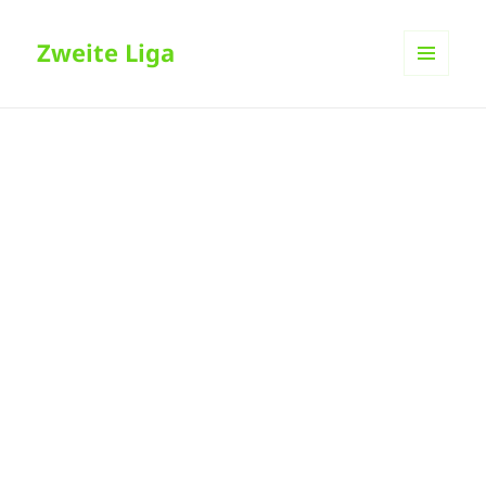
Zweite Liga
MENÜ
UND
WIDGETS