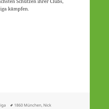
eichsten Schützen ihrer Clubs,
Liga kämpfen.
en
Schlagwörter
liga
1860 München
,
Nick