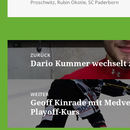
am
Proschwitz
,
Rubin Okotie
,
SC Paderborn
Beitrags-
Navigation
ZURÜCK
Dario Kummer wechselt 
Vorheriger
Beitrag:
WEITER
Geoff Kinrade mit Medve
Nächster
Playoff-Kurs
Beitrag: