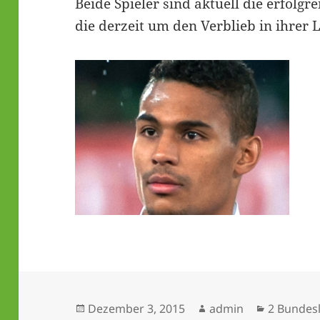
Beide Spieler sind aktuell die erfolgr
die derzeit um den Verblieb in ihrer 
Veröffentlicht
Autor
Kategori
Dezember 3, 2015
admin
2 Bundes