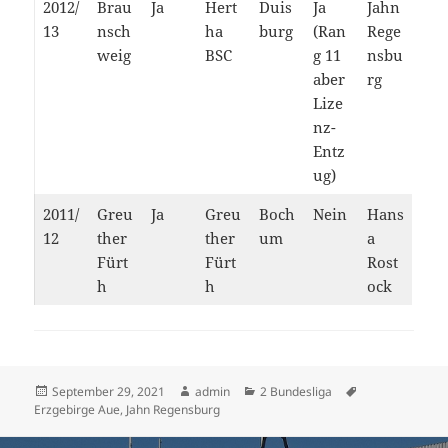
2012/
Brau
Ja
Hert
Duis
Ja
Jahn
13
nsch
ha
burg
(Ran
Rege
weig
BSC
g 11
nsbu
aber
rg
Lize
nz-
Entz
ug)
2011/
Greu
Ja
Greu
Boch
Nein
Hans
12
ther
ther
um
a
Fürt
Fürt
Rost
h
h
ock
Veröffentlicht
Autor
Kategorien
Schlagwörter
September 29, 2021
admin
2 Bundesliga
am
Erzgebirge Aue
,
Jahn Regensburg