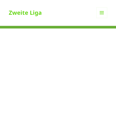
Zweite Liga
MENÜ
UND
WIDGETS