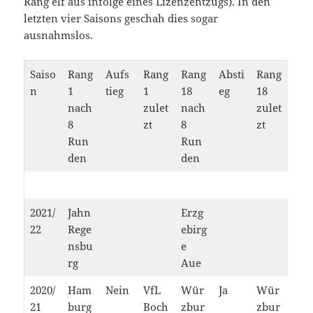
Rang elf aus infolge eines Lizenzentzugs). In den
letzten vier Saisons geschah dies sogar
ausnahmslos.
Saiso
Rang
Aufs
Rang
Rang
Absti
Rang
n
1
tieg
1
18
eg
18
nach
zulet
nach
zulet
8
zt
8
zt
Run
Run
den
den
2021/
Jahn
Erzg
22
Rege
ebirg
nsbu
e
rg
Aue
2020/
Ham
Nein
VfL
Wür
Ja
Wür
21
burg
Boch
zbur
zbur