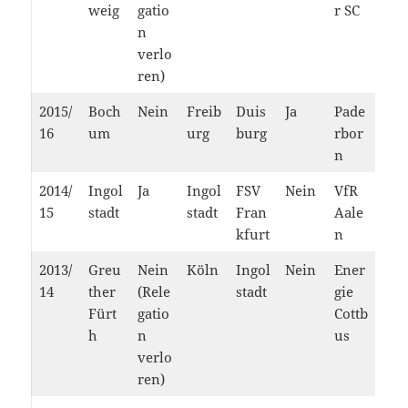
weig
gatio
r SC
n
verlo
ren)
2015/
Boch
Nein
Freib
Duis
Ja
Pade
16
um
urg
burg
rbor
n
2014/
Ingol
Ja
Ingol
FSV
Nein
VfR
15
stadt
stadt
Fran
Aale
kfurt
n
2013/
Greu
Nein
Köln
Ingol
Nein
Ener
14
ther
(Rele
stadt
gie
Fürt
gatio
Cottb
h
n
us
verlo
ren)