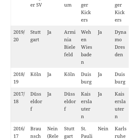
er SV
um
ger
ger
Kick
Kick
ers
ers
2019/
Stutt
Ja
Armi
Weh
Ja
Dyna
20
gart
nia
en
mo
Biele
Wies
Dres
feld
bade
den
n
2018/
Köln
Ja
Köln
Duis
Ja
Duis
19
burg
burg
2017/
Düss
Ja
Düss
Kais
Ja
Kais
18
eldor
eldor
ersla
ersla
f
f
uter
uter
n
n
2016/
Brau
Nein
Stutt
St.
Nein
Karls
17
nsch
(Rele
gart
Pauli
ruhe