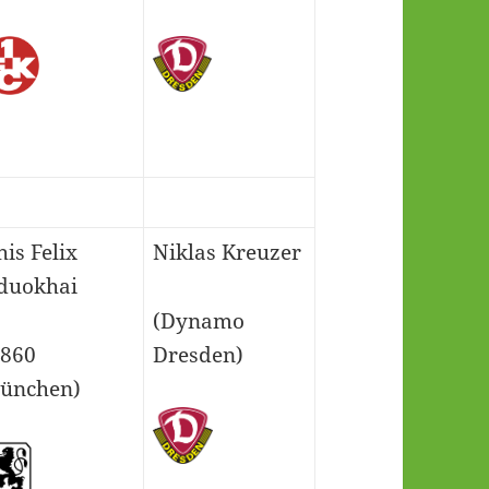
is Felix
Niklas Kreuzer
duokhai
(Dynamo
1860
Dresden)
ünchen)