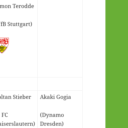
imon Terodde
fB Stuttgart)
oltan Stieber
Akaki Gogia
1 FC
(Dynamo
aiserslautern)
Dresden)