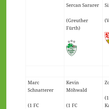
Sercan Sararer
S
(Greuther
(V
Fürth)
Marc
Kevin
Z
Schnatterer
Möhwald
(
(1 FC
(1 FC
K