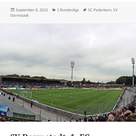
Veröffentlicht
Kategorien
Schlagwörter
September 8, 2022
2 Bundesliga
SC Paderborn
,
SV
am
Darmstadt