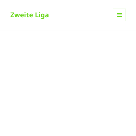
Zweite Liga
MENÜ
UND
WIDGETS