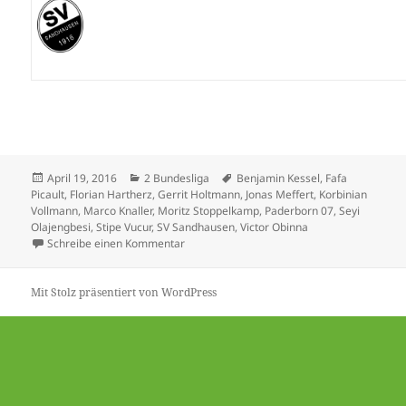
Veröffentlicht
Kategorien
Schlagwörter
April 19, 2016
2 Bundesliga
Benjamin Kessel
,
Fafa
am
Picault
,
Florian Hartherz
,
Gerrit Holtmann
,
Jonas Meffert
,
Korbinian
Vollmann
,
Marco Knaller
,
Moritz Stoppelkamp
,
Paderborn 07
,
Seyi
Olajengbesi
,
Stipe Vucur
,
SV Sandhausen
,
Victor Obinna
zu SC Paderborn mit wichtigem Schritt – Fafa
Schreibe einen Kommentar
Mit Stolz präsentiert von WordPress