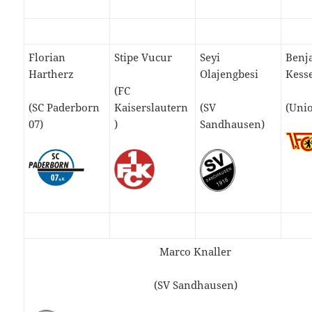
Florian
Stipe Vucur
Seyi
Benj
Hartherz
Olajengbesi
Kess
(FC
(SC Paderborn
Kaiserslautern
(SV
(Unio
07)
)
Sandhausen)
Marco Knaller
(SV Sandhausen)