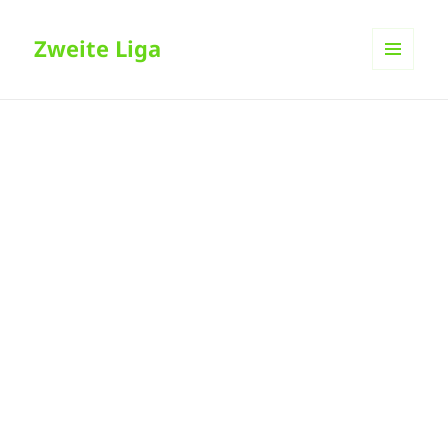
Zweite Liga
MENÜ
UND
WIDGETS