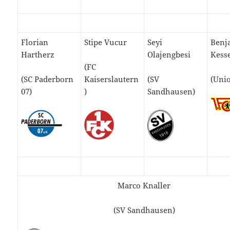
Florian
Stipe Vucur
Seyi
Benj
Hartherz
Olajengbesi
Kess
(FC
(SC Paderborn
Kaiserslautern
(SV
(Unio
07)
)
Sandhausen)
Marco Knaller
(SV Sandhausen)