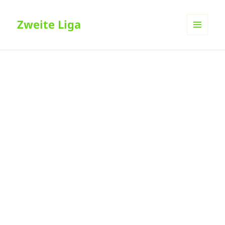
Zweite Liga
MENÜ
UND
WIDGETS