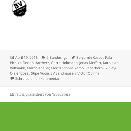
Veröffentlicht
Kategorien
Schlagwörter
April 19, 2016
2 Bundesliga
Benjamin Kessel
,
Fafa
am
Picault
,
Florian Hartherz
,
Gerrit Holtmann
,
Jonas Meffert
,
Korbinian
Vollmann
,
Marco Knaller
,
Moritz Stoppelkamp
,
Paderborn 07
,
Seyi
Olajengbesi
,
Stipe Vucur
,
SV Sandhausen
,
Victor Obinna
zu SC Paderborn mit wichtigem Schritt – Fafa
Schreibe einen Kommentar
Mit Stolz präsentiert von WordPress