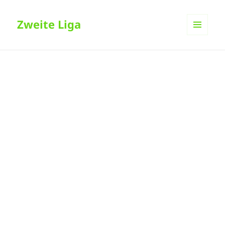
Zweite Liga
MENÜ
UND
WIDGETS