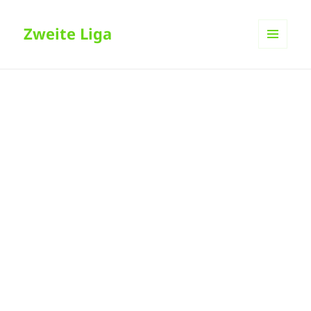
Zweite Liga
MENÜ
UND
WIDGETS