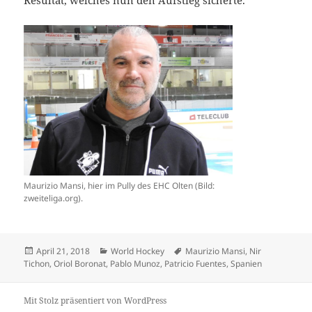
Maurizio Mansi, hier im Pully des EHC Olten (Bild:
zweiteliga.org).
Veröffentlicht
Kategorien
Schlagwörter
April 21, 2018
World Hockey
Maurizio Mansi
,
Nir
am
Tichon
,
Oriol Boronat
,
Pablo Munoz
,
Patricio Fuentes
,
Spanien
Mit Stolz präsentiert von WordPress