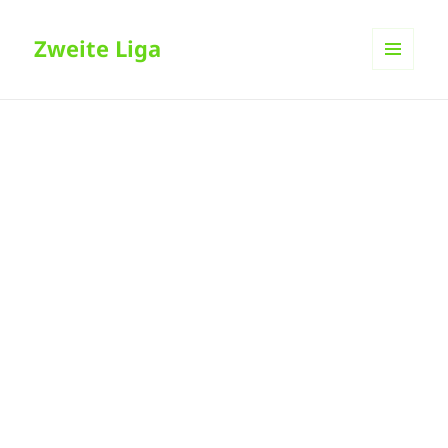
Zweite Liga
MENÜ
UND
WIDGETS