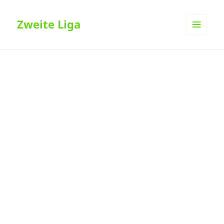
Zweite Liga
MENÜ
UND
WIDGETS