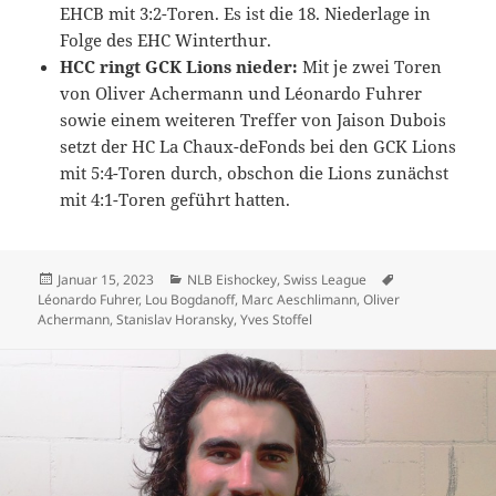
EHCB mit 3:2-Toren. Es ist die 18. Niederlage in
Folge des EHC Winterthur.
HCC ringt GCK Lions nieder:
Mit je zwei Toren
von Oliver Achermann und Léonardo Fuhrer
sowie einem weiteren Treffer von Jaison Dubois
setzt der HC La Chaux-deFonds bei den GCK Lions
mit 5:4-Toren durch, obschon die Lions zunächst
mit 4:1-Toren geführt hatten.
Veröffentlicht
Kategorien
Schlagwörter
Januar 15, 2023
NLB Eishockey
,
Swiss League
am
Léonardo Fuhrer
,
Lou Bogdanoff
,
Marc Aeschlimann
,
Oliver
Achermann
,
Stanislav Horansky
,
Yves Stoffel