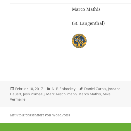
Marco Mathis
(SC Langenthal)
Veröffentlicht
Kategorien
Schlagwörter
Februar 10, 2017
NLB Eishockey
Daniel Carbis
,
Jordane
am
Hauert
,
Josh Primeau
,
Marc Aeschlimann
,
Marco Mathis
,
Mike
Vermeille
Mit Stolz präsentiert von WordPress