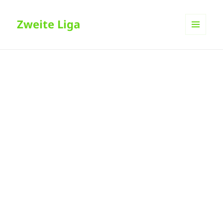
Zweite Liga
MENÜ
UND
WIDGETS