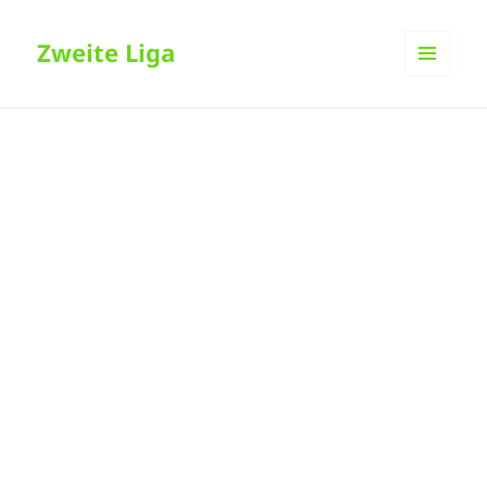
Zweite Liga
MENÜ
UND
WIDGETS