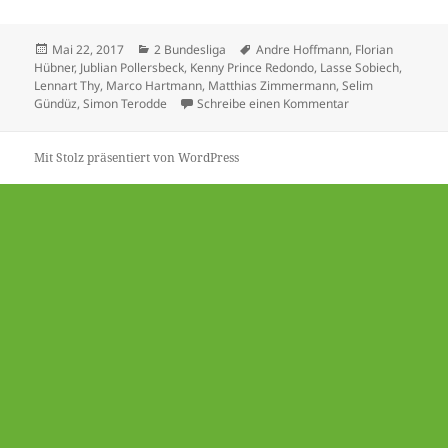
Veröffentlicht
Kategorien
Schlagwörter
Mai 22, 2017
2 Bundesliga
Andre Hoffmann
,
Florian
am
Hübner
,
Jublian Pollersbeck
,
Kenny Prince Redondo
,
Lasse Sobiech
,
Lennart Thy
,
Marco Hartmann
,
Matthias Zimmermann
,
Selim
zu Stuttgart vera
Gündüz
,
Simon Terodde
Schreibe einen Kommentar
Mit Stolz präsentiert von WordPress