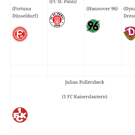
(FC St. Pauli)
(Fortuna
(Hannover 96)
(Dyn
Düsseldorf)
Dres
Julian Pollersbeck
(1 FC Kaiserslautern)