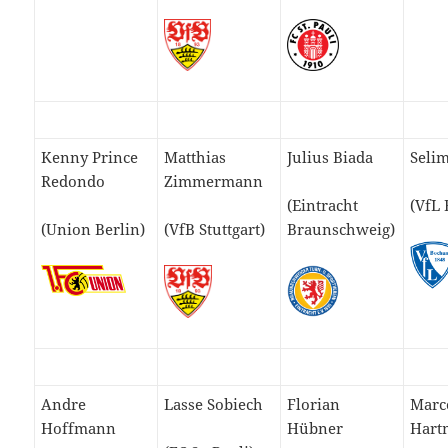
Kenny Prince
Matthias
Julius Biada
Seli
Redondo
Zimmermann
(Eintracht
(VfL
(Union Berlin)
(VfB Stuttgart)
Braunschweig)
Andre
Lasse Sobiech
Florian
Marc
Hoffmann
Hübner
Hart