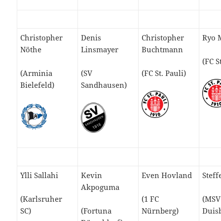
Christopher
Denis
Christopher
Ryo 
Nöthe
Linsmayer
Buchtmann
(FC S
(Arminia
(SV
(FC St. Pauli)
Bielefeld)
Sandhausen)
Ylli Sallahi
Kevin
Even Hovland
Steff
Akpoguma
(Karlsruher
(1 FC
(MSV
SC)
(Fortuna
Nürnberg)
Duis