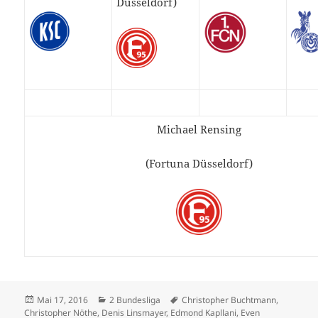
Düsseldorf)
Michael Rensing
(Fortuna Düsseldorf)
Veröffentlicht
Kategorien
Schlagwörter
Mai 17, 2016
2 Bundesliga
Christopher Buchtmann
,
am
Christopher Nöthe
,
Denis Linsmayer
,
Edmond Kapllani
,
Even