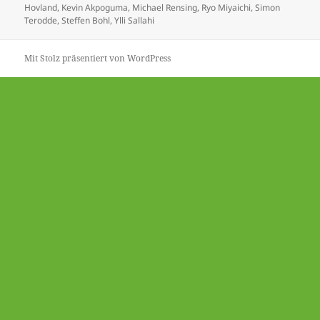
Hovland
,
Kevin Akpoguma
,
Michael Rensing
,
Ryo Miyaichi
,
Simon
Terodde
,
Steffen Bohl
,
Ylli Sallahi
Mit Stolz präsentiert von WordPress