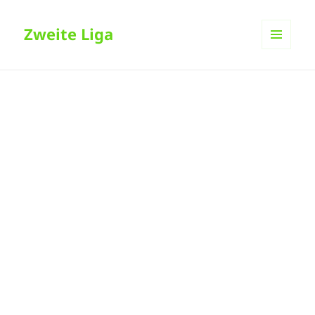
Zweite Liga
MENÜ
UND
WIDGETS