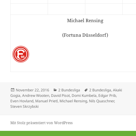
Michael Rensing
(Fortuna Düsseldorf)
Veröffentlicht
Kategorien
Schlagwörter
November 22, 2016
2 Bundesliga
2 Bundesliga
,
Akaki
am
Gogia
,
Andrew Wooten
,
David Pisot
,
Domi Kumbela
,
Edgar Prib
,
Even Hovland
,
Manuel Prietl
,
Michael Rensing
,
Nils Quaschner
,
Steven Skrzybski
Mit Stolz präsentiert von WordPress