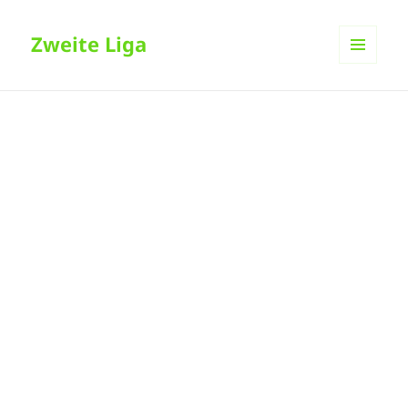
Zweite Liga
MENÜ
UND
WIDGETS