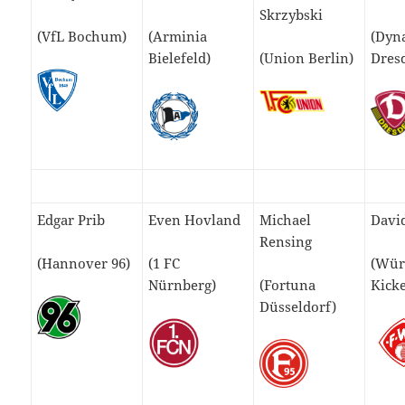
Skrzybski
(VfL Bochum)
(Arminia
(Dyn
Bielefeld)
(Union Berlin)
Dres
Edgar Prib
Even Hovland
Michael
David
Rensing
(Hannover 96)
(1 FC
(Wür
Nürnberg)
(Fortuna
Kicke
Düsseldorf)