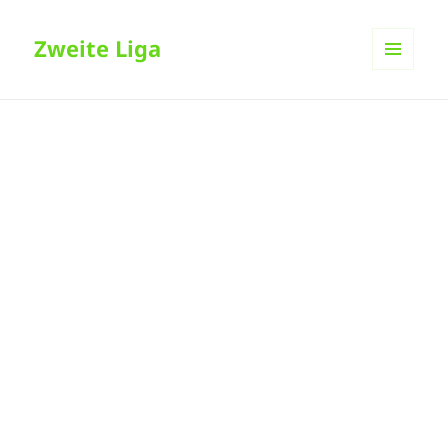
Zweite Liga
MENÜ
UND
WIDGETS