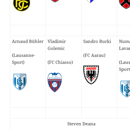
Arnaud Bühler
Vladimir
Sandro Burki
Num
Golemic
Lava
(Lausanne-
(FC Aarau)
Sport)
(FC Chiasso)
(Lau
Sport
Steven Deana