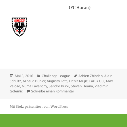
(FC Aarau)
Veröffentlicht
Kategorien
Schlagwörter
Mai 3, 2016
Challenge League
Adrien Zbinden
,
Alain
am
Schultz
,
Arnaud Bühler
,
Augusto Lotti
,
Deniz Mujic
,
Faruk Gül
,
Max
Veloso
,
Numa Lavanchy
,
Sandro Burki
,
Steven Deana
,
Vladimir
zu Lausanne vor Aufstieg – Deni
Golemic
Schreibe einen Kommentar
Mit Stolz präsentiert von WordPress