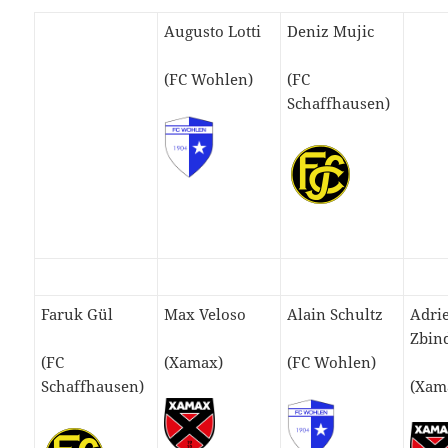
Augusto Lotti
Deniz Mujic
(FC Wohlen)
(FC
Schaffhausen)
Faruk Gül
Max Veloso
Alain Schultz
Adri
Zbin
(FC
(Xamax)
(FC Wohlen)
Schaffhausen)
(Xam