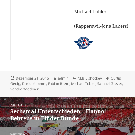
Michael Tobler
(Rapperswil-Jona Lakers)
Veröffentlicht
Autor
Kategorien
Schlagwörter
Dezember 21, 2016
admin
NLB Eishockey
Curtis
am
Gedig
,
Dario Kummer
,
Fabian Brem
,
Michael Tobler
,
Samuel Grezet
,
Sandro Wiedmer
Beitrags-
ZURÜCK
Navigation
Sechsmal Untentschieden – Hanno
Vorheriger
Behrens in Elf der Runde
Beitrag:
WEITER