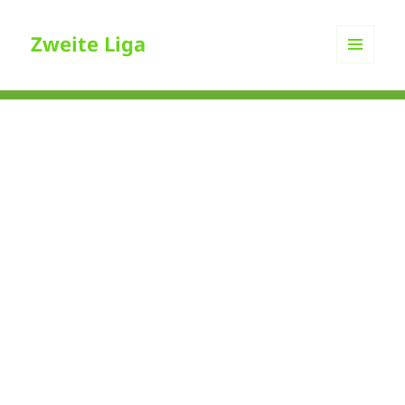
Zweite Liga
MENÜ
UND
WIDGETS