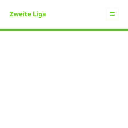
Zweite Liga
MENÜ
UND
WIDGETS