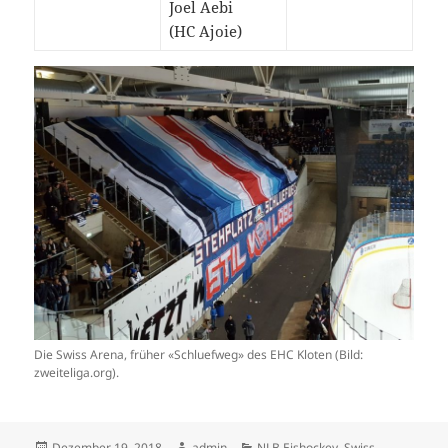
Joel Aebi
(HC Ajoie)
Die Swiss Arena, früher «Schluefweg» des EHC Kloten (Bild:
zweiteliga.org).
Veröffentlicht
Autor
Kategorien
Dezember 19, 2018
admin
NLB Eishockey
,
Swiss