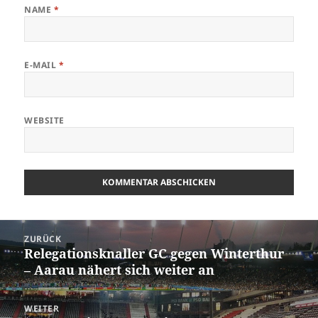
NAME
*
E-MAIL
*
WEBSITE
Beitrags-
ZURÜCK
Navigation
Relegationsknaller GC gegen Winterthur
Vorheriger
– Aarau nähert sich weiter an
Beitrag:
WEITER