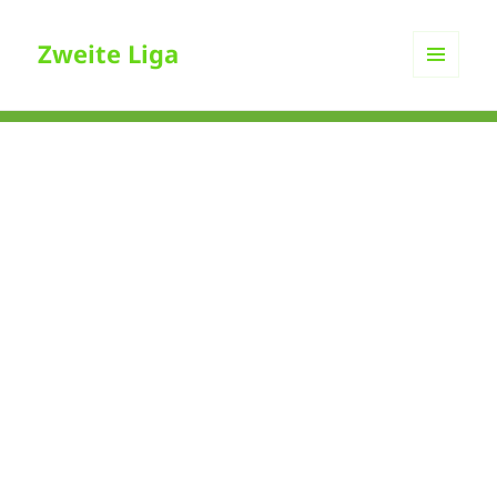
Zweite Liga
MENÜ
UND
WIDGETS