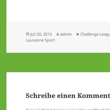
Veröffentlicht
Autor
Kategorien
Juli 20, 2015
admin
Challenge Leag
am
Lausanne Sport
Schreibe einen Kommen