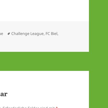
Schlagwörter
ue
Challenge League
,
FC Biel
,
tar