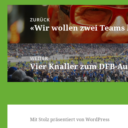
Beitrags-
Navigation
ZURÜCK
«Wir wollen zwei Teams 
Vorheriger
Beitrag:
WEITER
Vier Knaller zum DFB-Au
Nächster
Beitrag:
Mit Stolz präsentiert von WordPress