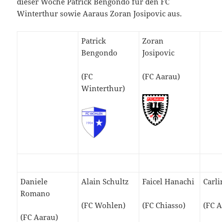
dieser Woche Patrick Bengondo für den FC
Winterthur sowie Aaraus Zoran Josipovic aus.
Patrick
Zoran
Bengondo
Josipovic
(FC
(FC Aarau)
Winterthur)
Daniele
Alain Schultz
Faicel Hanachi
Carl
Romano
(FC Wohlen)
(FC Chiasso)
(FC 
(FC Aarau)