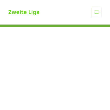
Zweite Liga
MENÜ
UND
WIDGETS