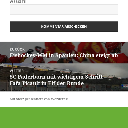
WEBSITE
Beitrags-
ZURÜCK
Navigation
Eishockey-WM in Spanien: China steigt ab
Vorheriger
Beitrag:
WEITER
SC Paderborn mit wichtigem Schritt –
Nächster
Fafa Picault in Elf der Runde
Beitrag:
Mit Stolz präsentiert von WordPress