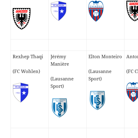
Rexhep Thaqi
Jérémy
Elton Monteiro
Anton
Manière
(FC Wohlen)
(Lausanne
(FC C
(Lausanne
Sport)
Sport)