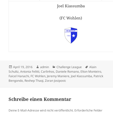
Joel Kiassumba
(FC Wohlen)
Veröffentlicht
Autor
Kategorien
Schlagwörter
April 19, 2016
admin
Challenge League
Alain
am
Schultz
,
Antonia Felitti
,
Carlinhos
,
Daniele Romano
,
Elton Monteiro
,
Faicel Hanachi
,
FC Wohlen
,
Jeremy Maniere
,
Joel Kiassumba
,
Patrick
Bengondo
,
Rexhep Thaqi
,
Zoran Josipovic
Schreibe einen Kommentar
Deine E-Mail-Adresse wird nicht veröffentlicht.
Erforderliche Felder