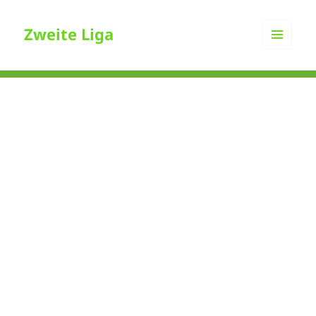
Zweite Liga
MENÜ
UND
WIDGETS