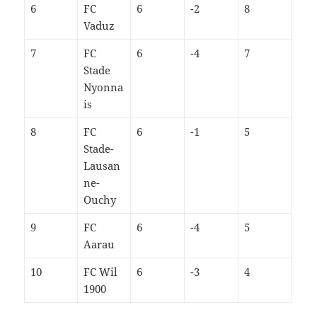
6
FC
6
-2
8
Vaduz
7
FC
6
-4
7
Stade
Nyonna
is
8
FC
6
-1
5
Stade-
Lausan
ne-
Ouchy
9
FC
6
-4
5
Aarau
10
FC Wil
6
-3
4
1900