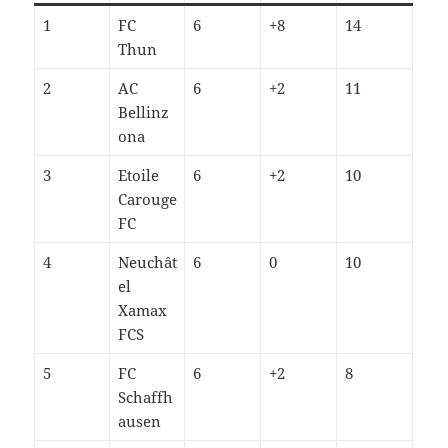
1
FC
6
+8
14
Thun
2
AC
6
+2
11
Bellinz
ona
3
Etoile
6
+2
10
Carouge
FC
4
Neuchât
6
0
10
el
Xamax
FCS
5
FC
6
+2
8
Schaffh
ausen