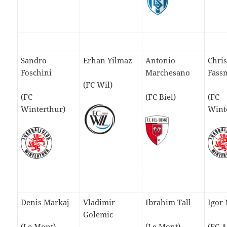
Sandro
Erhan Yilmaz
Antonio
Chris
Foschini
Marchesano
Fass
(FC Wil)
(FC
(FC Biel)
(FC
Winterthur)
Wint
Denis Markaj
Vladimir
Ibrahim Tall
Igor
Golemic
(Le Mont)
(Le Mont)
(FC 