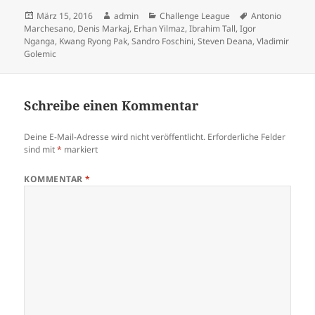
Veröffentlicht
Autor
Kategorien
Schlagwörter
März 15, 2016
admin
Challenge League
Antonio
am
Marchesano
,
Denis Markaj
,
Erhan Yilmaz
,
Ibrahim Tall
,
Igor
Nganga
,
Kwang Ryong Pak
,
Sandro Foschini
,
Steven Deana
,
Vladimir
Golemic
Schreibe einen Kommentar
Deine E-Mail-Adresse wird nicht veröffentlicht.
Erforderliche Felder
sind mit
*
markiert
KOMMENTAR
*