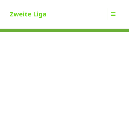
Zweite Liga
MENÜ
UND
WIDGETS