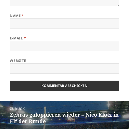
NAME
*
E-MAIL
*
WEBSITE
Beitrags-
ZURÜCK
Navigation
Zebras galoppieren wieder – Nico Klotz in
Vorheriger
Elf der Runde
Beitrag: