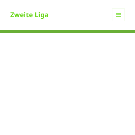
Zweite Liga
MENÜ
UND
WIDGETS