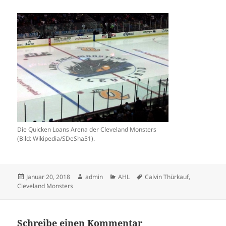
Die Quicken Loans Arena der Cleveland Monsters
(Bild: Wikipedia/SDeSha51).
Veröffentlicht
Autor
Kategorien
Schlagwörter
Januar 20, 2018
admin
AHL
Calvin Thürkauf
,
am
Cleveland Monsters
Schreibe einen Kommentar