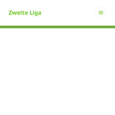
Zweite Liga
MENÜ
UND
WIDGETS