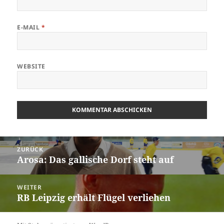
E-MAIL
*
WEBSITE
Beitrags-
ZURÜCK
Navigation
Arosa: Das gallische Dorf steht auf
Vorheriger
Beitrag:
WEITER
RB Leipzig erhält Flügel verliehen
Nächster
Beitrag: