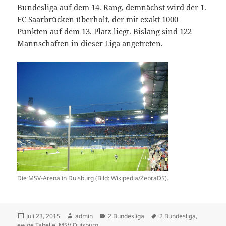
Bundesliga auf dem 14. Rang, demnächst wird der 1.
FC Saarbrücken überholt, der mit exakt 1000
Punkten auf dem 13. Platz liegt. Bislang sind 122
Mannschaften in dieser Liga angetreten.
Die MSV-Arena in Duisburg (Bild: Wikipedia/ZebraDS).
Veröffentlicht
Autor
Kategorien
Schlagwörter
Juli 23, 2015
admin
2 Bundesliga
2 Bundesliga
,
am
ewige Tabelle
,
MSV Duisburg