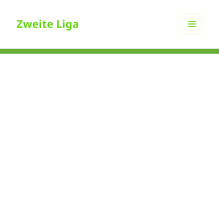
Zweite Liga
MENÜ
UND
WIDGETS