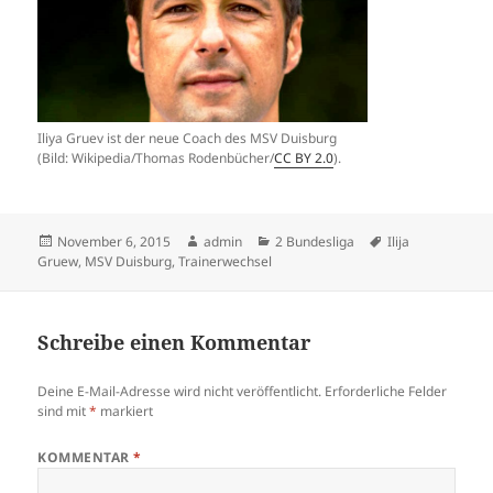
Iliya Gruev ist der neue Coach des MSV Duisburg
(Bild: Wikipedia/Thomas Rodenbücher/
CC BY 2.0
).
Veröffentlicht
Autor
Kategorien
Schlagwörter
November 6, 2015
admin
2 Bundesliga
Ilija
am
Gruew
,
MSV Duisburg
,
Trainerwechsel
Schreibe einen Kommentar
Deine E-Mail-Adresse wird nicht veröffentlicht.
Erforderliche Felder
sind mit
*
markiert
KOMMENTAR
*