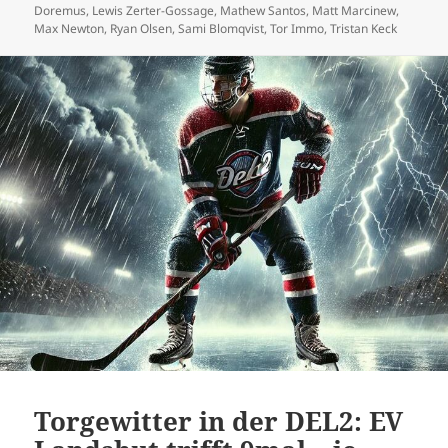
am
Doremus
,
Lewis Zerter-Gossage
,
Mathew Santos
,
Matt Marcinew
,
Max Newton
,
Ryan Olsen
,
Sami Blomqvist
,
Tor Immo
,
Tristan Keck
Torgewitter in der DEL2: EV