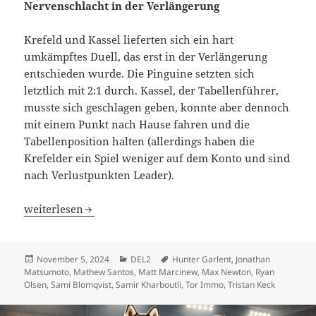
Nervenschlacht in der Verlängerung
Krefeld und Kassel lieferten sich ein hart
umkämpftes Duell, das erst in der Verlängerung
entschieden wurde. Die Pinguine setzten sich
letztlich mit 2:1 durch. Kassel, der Tabellenführer,
musste sich geschlagen geben, konnte aber dennoch
mit einem Punkt nach Hause fahren und die
Tabellenposition halten (allerdings haben die
Krefelder ein Spiel weniger auf dem Konto und sind
nach Verlustpunkten Leader).
Enge Liga: EC Kassel Huskies und Starbulls Rosenheim t
weiterlesen
Veröffentlicht
Kategorien
Schlagwörter
November 5, 2024
DEL2
Hunter Garlent
,
Jonathan
am
Matsumoto
,
Mathew Santos
,
Matt Marcinew
,
Max Newton
,
Ryan
Olsen
,
Sami Blomqvist
,
Samir Kharboutli
,
Tor Immo
,
Tristan Keck