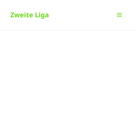
Zweite Liga
MENÜ
UND
WIDGETS