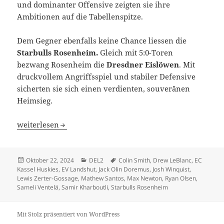
und dominanter Offensive zeigten sie ihre
Ambitionen auf die Tabellenspitze.
Dem Gegner ebenfalls keine Chance liessen die
Starbulls Rosenheim.
Gleich mit 5:0-Toren
bezwang Rosenheim die
Dresdner Eislöwen
. Mit
druckvollem Angriffsspiel und stabiler Defensive
sicherten sie sich einen verdienten, souveränen
Heimsieg.
Torgewitter in der DEL2: EV Landshut trifft 9mal – je fü
weiterlesen
Veröffentlicht
Kategorien
Schlagwörter
Oktober 22, 2024
DEL2
Colin Smith
,
Drew LeBlanc
,
EC
am
Kassel Huskies
,
EV Landshut
,
Jack Olin Doremus
,
Josh Winquist
,
Lewis Zerter-Gossage
,
Mathew Santos
,
Max Newton
,
Ryan Olsen
,
Sameli Ventelä
,
Samir Kharboutli
,
Starbulls Rosenheim
Mit Stolz präsentiert von WordPress