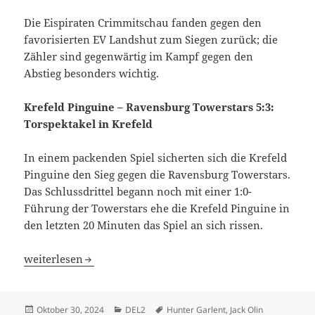
Die Eispiraten Crimmitschau fanden gegen den
favorisierten EV Landshut zum Siegen zurück; die
Zähler sind gegenwärtig im Kampf gegen den
Abstieg besonders wichtig.
Krefeld Pinguine – Ravensburg Towerstars 5:3:
Torspektakel in Krefeld
In einem packenden Spiel sicherten sich die Krefeld
Pinguine den Sieg gegen die Ravensburg Towerstars.
Das Schlussdrittel begann noch mit einer 1:0-
Führung der Towerstars ehe die Krefeld Pinguine in
den letzten 20 Minuten das Spiel an sich rissen.
EHC Freiburg schockt die Kassel Huskies – Krefeld Pingu
weiterlesen
Veröffentlicht
Kategorien
Schlagwörter
Oktober 30, 2024
DEL2
Hunter Garlent
,
Jack Olin