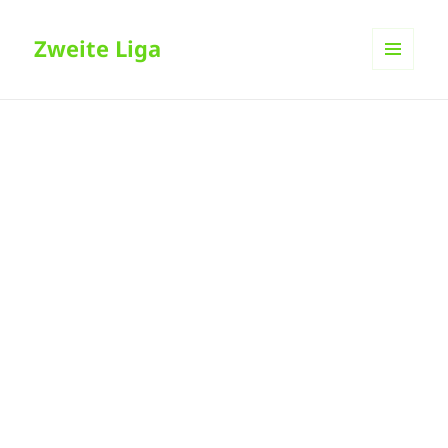
Zweite Liga
MENÜ
UND
WIDGETS