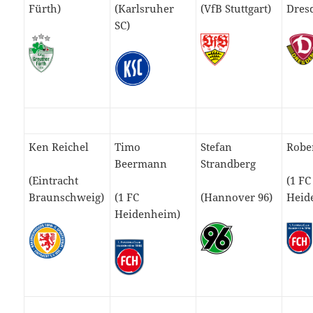
Fürth)
(Karlsruher
(VfB Stuttgart)
Dres
SC)
Ken Reichel
Timo
Stefan
Rober
Beermann
Strandberg
(Eintracht
(1 FC
Braunschweig)
(1 FC
(Hannover 96)
Heid
Heidenheim)