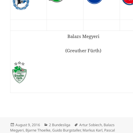
Balazs Megyeri
(Greuther Fürth)
Veröffentlicht
Kategorien
Schlagwörter
August 9, 2016
2 Bundesliga
Artur Sobiech
,
Balazs
am
Megyeri
,
Bjarne Thoelke
,
Guido Burgstaller
,
Markus Karl
,
Pascal