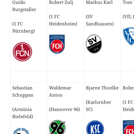
Guido
Robert Zulj
Markus Karl
Tom 
Burgstaller
(1 FC
(SV
(VfL
(1 FC
Heidenheim)
Sandhausen)
Nürnberg)
Sebastian
Waldemar
Bjarne Thoelke
Rober
Schuppan
Anton
(Karlsruher
(1 FC
(Arminia
(Hannover 96)
SC)
Heid
Bielefeld)