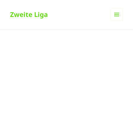
Zweite Liga
MENÜ
UND
WIDGETS