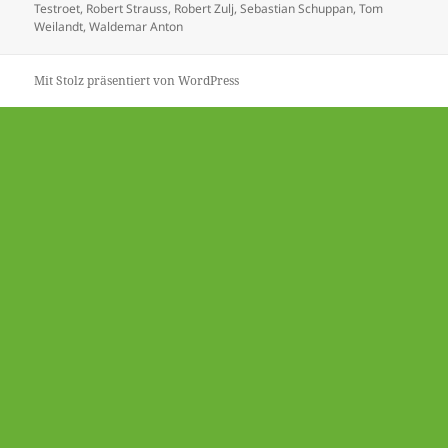
Testroet
,
Robert Strauss
,
Robert Zulj
,
Sebastian Schuppan
,
Tom
Weilandt
,
Waldemar Anton
Mit Stolz präsentiert von WordPress