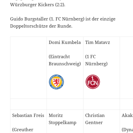
Würzburger Kickers (2:2).
Guido Burgstaller (1. FC Nürnberg) ist der einzige
Doppeltorschütze der Runde.
Domi Kumbela
Tim Matavz
(Eintracht
(1 FC
Braunschweig)
Nürnberg)
Sebastian Freis
Moritz
Christian
Akak
Stoppelkamp
Gentner
(Greuther
(Dyn