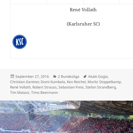
René Vollath
(Karlsruher SC)
Veröffentlicht
Kategorien
Schlagwörter
September 27, 2016
2 Bundesliga
Akaki Gogia
,
am
Christian Gentner
,
Domi Kumbela
,
Ken Reichel
,
Moritz Stoppelkamp
,
René Vollath
,
Robert Strauss
,
Sebastian Freis
,
Stefan Strandberg
,
Tim Matavz
,
Timo Beermann