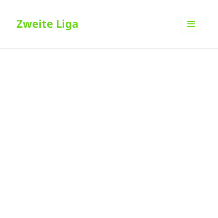
Zweite Liga
MENÜ
UND
WIDGETS