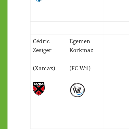
Cédric
Egemen
Zesiger
Korkmaz
(Xamax)
(FC Wil)