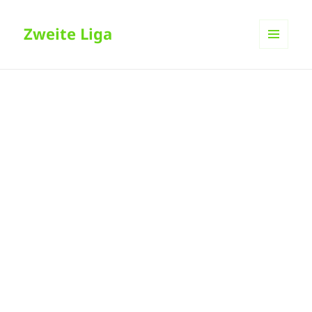
Zweite Liga
MENÜ
UND
WIDGETS