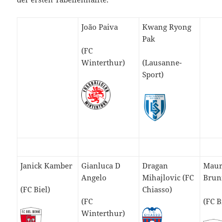
João Paiva
Kwang Ryong
Pak
(FC
Winterthur)
(Lausanne-
Sport)
Janick Kamber
Gianluca D
Dragan
Maur
Angelo
Mihajlovic (FC
Brun
(FC Biel)
Chiasso)
(FC
(FC B
Winterthur)