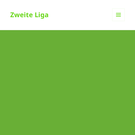
Zweite Liga
MENÜ
UND
WIDGETS