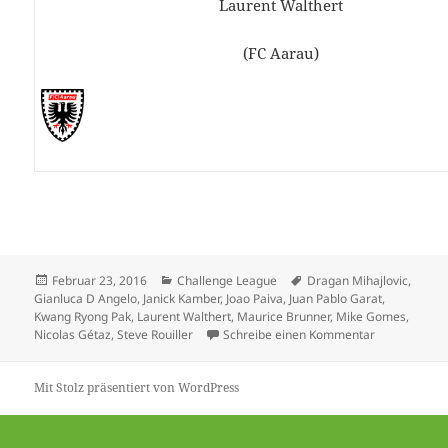
Laurent Walthert
(FC Aarau)
Veröffentlicht
Kategorien
Schlagwörter
Februar 23, 2016
Challenge League
Dragan Mihajlovic
,
am
Gianluca D Angelo
,
Janick Kamber
,
Joao Paiva
,
Juan Pablo Garat
,
Kwang Ryong Pak
,
Laurent Walthert
,
Maurice Brunner
,
Mike Gomes
,
zu Vier Team
Nicolas Gétaz
,
Steve Rouiller
Schreibe einen Kommentar
Mit Stolz präsentiert von WordPress